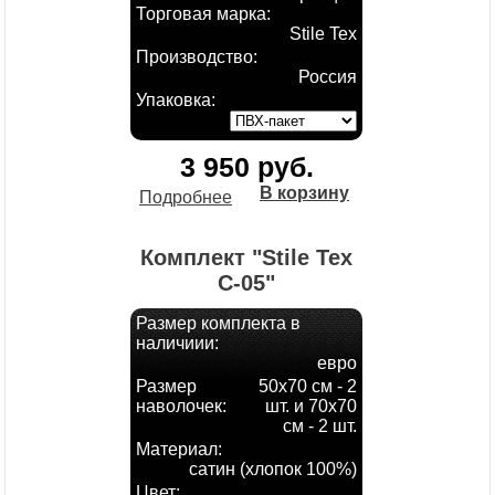
Торговая марка:
Stile Tex
Производство:
Россия
Упаковка:
3 950 руб.
В корзину
Подробнее
Комплект "Stile Tex
С-05"
Размер комплекта в
наличиии:
евро
Размер
50х70 см - 2
наволочек:
шт. и 70х70
см - 2 шт.
Материал:
сатин (хлопок 100%)
Цвет: