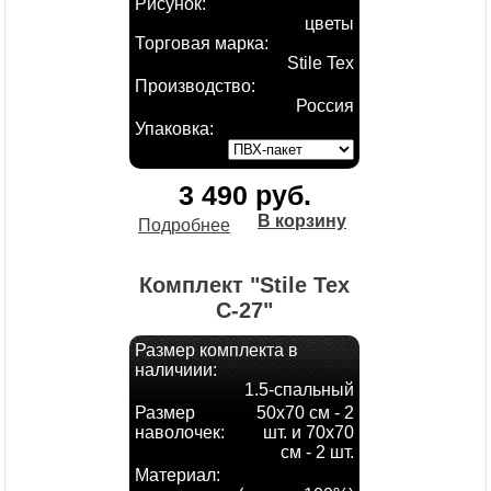
Рисунок:
цветы
Торговая марка:
Stile Tex
Производство:
Россия
Упаковка:
3 490 руб.
В корзину
Подробнее
Комплект "Stile Tex
С-27"
Размер комплекта в
наличиии:
1.5-спальный
Размер
50х70 см - 2
наволочек:
шт. и 70х70
см - 2 шт.
Материал: