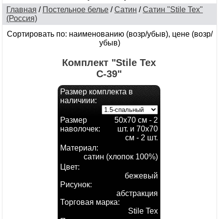
Главная
/
Постельное белье
/
Сатин
/
Сатин "Stile Tex"
(Россия)
Сортировать по: наименованию (возр/убыв), цене (возр/
убыв)
Комплект "Stile Tex
C-39"
Размер комплекта в
наличиии:
Размер
50х70 см - 2
наволочек:
шт. и 70х70
см - 2 шт.
Материал:
сатин (хлопок 100%)
Цвет:
бежевый
Рисунок:
абстракция
Торговая марка:
Stile Tex