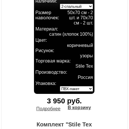
наличиии:
Размер
50х70 см - 2
наволочек:
шт. и 70х70
см - 2 шт.
Материал:
сатин (хлопок 100%)
Цвет:
коричневый
Рисунок:
узоры
Торговая марка:
Stile Tex
Производство:
Россия
Упаковка:
3 950 руб.
В корзину
Подробнее
Комплект "Stile Tex