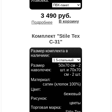
Упаковка:
3 490 руб.
В корзину
Подробнее
Комплект "Stile Tex
С-31"
Размер комплекта в
наличиии:
Размер
50х70 см - 2
наволочек:
шт. и 70х70
см - 2 шт.
Материал:
сатин (хлопок 100%)
Цвет:
бежевый
Рисунок:
цветы
Торговая марка:
Stile Tex