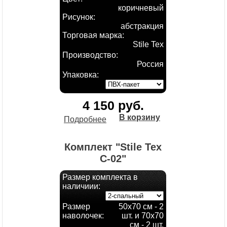
коричневый
Рисунок:
абстракция
Торговая марка:
Stile Tex
Производство:
Россия
Упаковка:
4 150 руб.
В корзину
Подробнее
Комплект "Stile Tex
С-02"
Размер комплекта в
наличиии:
Размер
50х70 см - 2
наволочек:
шт. и 70х70
см - 2 шт.