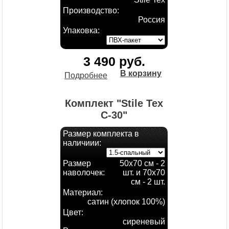
Производство:
Россия
Упаковка:
3 490 руб.
В корзину
Подробнее
Комплект "Stile Tex
С-30"
Размер комплекта в
наличиии:
Размер
50х70 см - 2
наволочек:
шт. и 70х70
см - 2 шт.
Материал:
сатин (хлопок 100%)
Цвет:
сиреневый