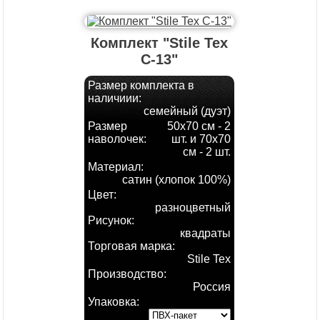
Комплект "Stile Tex
С-13"
Размер комплекта в
наличиии:
семейный (дуэт)
Размер
50х70 см - 2
наволочек:
шт. и 70х70
см - 2 шт.
Материал:
сатин (хлопок 100%)
Цвет:
разноцветный
Рисунок:
квадраты
Торговая марка:
Stile Tex
Производство:
Россия
Упаковка: