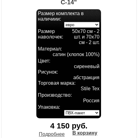
С-14"
Размер комплекта в
наличиии:
Размер
50х70 см - 2
наволочек:
шт. и 70х70
см - 2 шт.
Материал:
сатин (хлопок 100%)
Цвет:
сиреневый
Рисунок:
абстракция
Торговая марка:
Stile Tex
Производство:
Россия
Упаковка:
4 150 руб.
В корзину
Подробнее