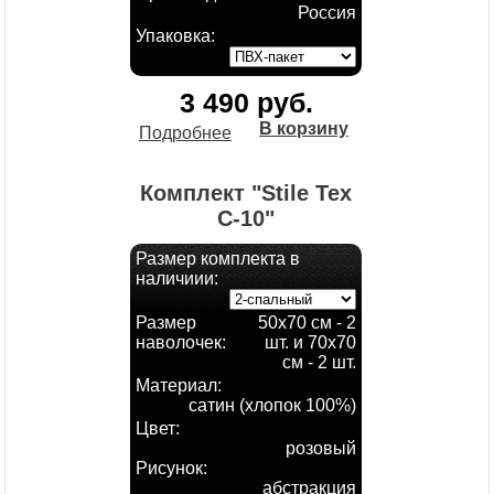
Россия
Упаковка:
3 490 руб.
В корзину
Подробнее
Комплект "Stile Tex
С-10"
Размер комплекта в
наличиии:
Размер
50х70 см - 2
наволочек:
шт. и 70х70
см - 2 шт.
Материал:
сатин (хлопок 100%)
Цвет:
розовый
Рисунок:
абстракция