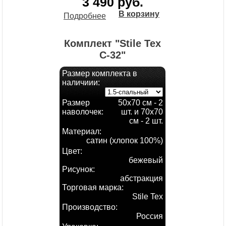
3 490 руб.
В корзину
Подробнее
Комплект "Stile Tex
С-32"
Размер комплекта в
наличиии:
Размер
50х70 см - 2
наволочек:
шт. и 70х70
см - 2 шт.
Материал:
сатин (хлопок 100%)
Цвет:
бежевый
Рисунок:
абстракция
Торговая марка:
Stile Tex
Производство:
Россия