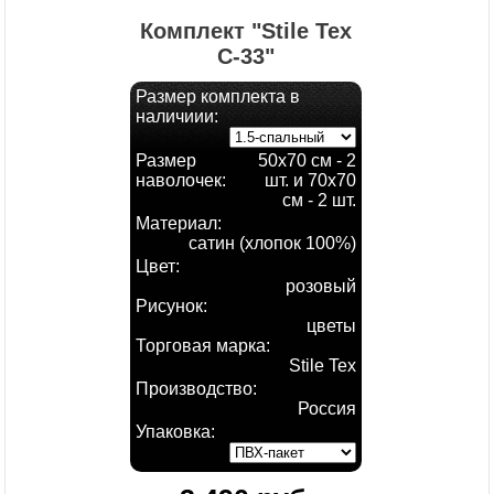
Комплект "Stile Tex
С-33"
Размер комплекта в
наличиии:
Размер
50х70 см - 2
наволочек:
шт. и 70х70
см - 2 шт.
Материал:
сатин (хлопок 100%)
Цвет:
розовый
Рисунок:
цветы
Торговая марка:
Stile Tex
Производство:
Россия
Упаковка: