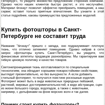
Петербург», то увидите множество предложений сторонних компаний.
Однако число наших клиентов быстро растет, и это неслучайно.
Материал блэкаут позволит эффектно преобразить помещение, а наш
сервис оставит только приятные впечатления. Вы узнаете в этой
статье подробнее, каковы преимущества предложенных моделей.
Купить фотошторы в Санкт-
Петербурге не составит труда
Название "блэкаут" пришло с запада, оно подразумевает плотную
ткань, что отлично затемняет помещение. Однако набрав в сети
запрос «фотошторы купить Санкт-Петербург», вы увидите, что
финансовые аппетиты продавцов разнообразны. Мы гарантируем вам
гибкую ценовую политику и качество товаров.
Светонепроницаемая ткань изготавливается по специальным
технологиям, она обладает хорошими пожаростойкими свойствами,
выглядит презентабельно, но без вычурности. А если добавить
стильный фотопринт, то получатся поистине роскошные изделия.
Фотопринт может быть в виде живописных природных пейзажей,
растений, мировых достопримечательностей, в виде абстракции, сцен
из жизни большого города, водопадов, а также с животными,
например, с дельфинами на фоне морских волн и так далее.
Почему стоит купить фотошторы?